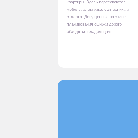
квартиры. Здесь пересекаются
мебель, электрика, сантехника и
отделка. Допущенные на этапе
планирования ошибки дорого
обходятся владельцам