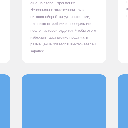
ещё на этапе штробления.
Неправильно заложенная точка
питания обернётся удлинителями,
лишними штробами и переделками
после чистовой отделки. Чтобы этого
избежать, достаточно продумать
размещение розеток и выключателей
заранее