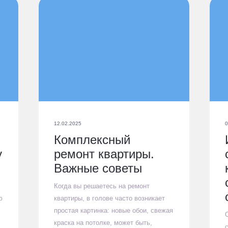
12.02.2025
0
Комплексный
у
ремонт квартиры.
Важные советы
Когда вы решаетесь на ремонт
ю
квартиры, в голове часто возникает
простая картинка: новые обои, свежая
краска на потолке, может быть,