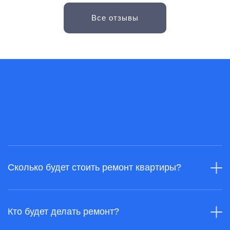
Все отзывы
Сколько будет стоить ремонт квартиры?
Стоимость ремонта в квартирах одинаковой площади
может отличаться в 2−3 раза. Для того, чтобы
Кто будет делать ремонт?
просчитать подробную смету вашего ремонта, нам