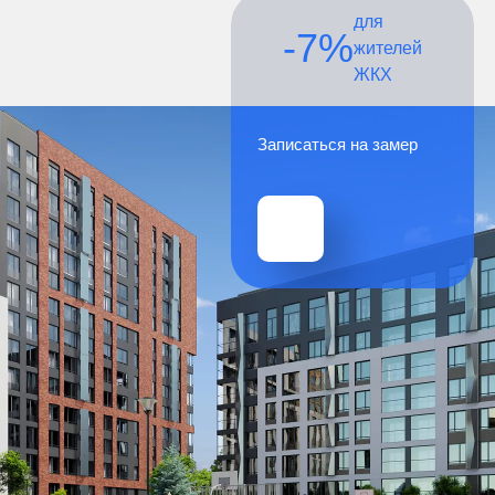
для
-7%
жителей
ЖКХ
Записаться на замер