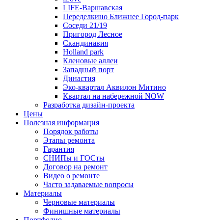
LIFE-Варшавская
Переделкино Ближнее Город-парк
Соседи 21/19
Пригород Лесное
Скандинавия
Holland park
Кленовые аллеи
Западный порт
Династия
Эко-квартал Аквилон Митино
Квартал на набережной NOW
Разработка дизайн-проекта
Цены
Полезная информация
Порядок работы
Этапы ремонта
Гарантия
СНИПы и ГОСты
Договор на ремонт
Видео о ремонте
Часто задаваемые вопросы
Материалы
Черновые материалы
Финишные материалы
Портфолио