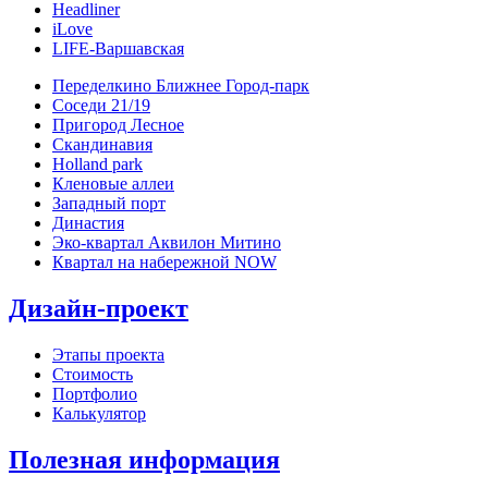
Headliner
iLove
LIFE-Варшавская
Переделкино Ближнее Город-парк
Соседи 21/19
Пригород Лесное
Скандинавия
Holland park
Кленовые аллеи
Западный порт
Династия
Эко-квартал Аквилон Митино
Квартал на набережной NOW
Дизайн-проект
Этапы проекта
Стоимость
Портфолио
Калькулятор
Полезная информация